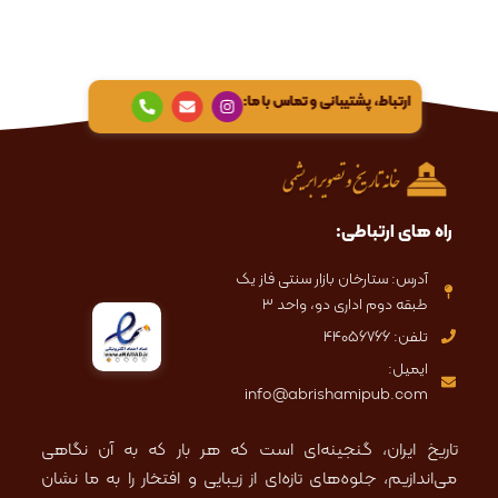
P
E
I
ارتباط، پشتیبانی و تماس با ما:
h
n
n
o
v
s
n
e
t
e
l
a
-
o
g
a
p
r
l
e
a
t
m
راه های ارتباطی:
آدرس: ستارخان بازار سنتی فاز یک
طبقه دوم اداری دو، واحد ۳
تلفن: 44056766
ایمیل:
info@abrishamipub.com
تاریخ ایران، گنجینه‌ای است که هر بار که به آن نگاهی
می‌اندازیم، جلوه‌های تازه‌ای از زیبایی و افتخار را به ما نشان