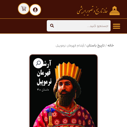
رش
Cart
ه
حتوا
Search
خانه
تاریخ باستان
/
/ آرشام قهرمان ترموپیل