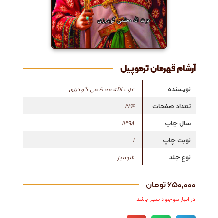
آرشام قهرمان ترموپیل
نویسنده
عزت الله معظمی گودرزی
تعداد صفحات
224
سال چاپ
1398
نوبت چاپ
1
نوع جلد
شومیز
۶۵۰,۰۰۰
تومان
در انبار موجود نمی باشد