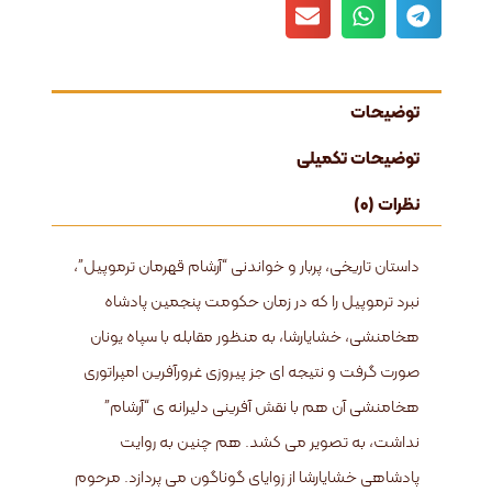
توضیحات
توضیحات تکمیلی
نظرات (0)
داستان تاریخی، پربار و خواندنی “آرشام قهرمان ترموپیل”،
نبرد ترموپیل را که در زمان حکومت پنجمین پادشاه
هخامنشی، خشایارشا، به منظور مقابله با سپاه یونان
صورت گرفت و نتیجه ای جز پیروزی غرورآفرین امپراتوری
هخامنشی آن هم با نقش آفرینی دلیرانه ی “آرشام”
نداشت، به تصویر می کشد. هم چنین به روایت
پادشاهی خشایارشا از زوایای گوناگون می پردازد. مرحوم