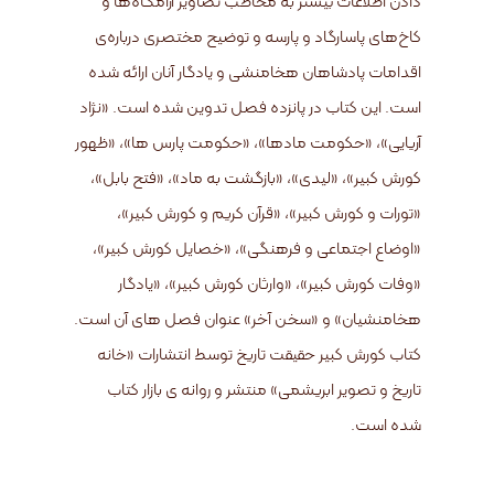
دادن اطلاعات بیشتر به مخاطب تصاویر آرامگاه‌ها و
کاخ‌های پاسارگاد و پارسه و توضیح مختصری درباره‌ی
اقدامات پادشاهان هخامنشی و یادگار آنان ارائه شده
است. این کتاب در پانزده فصل تدوین شده است. «نژاد
آریایی»، «حکومت مادها»، «حکومت پارس ها»، «ظهور
کورش کبیر»، «لیدی»، «بازگشت به ماد»، «فتح بابل»،
«تورات و کورش کبیر»، «قرآن کریم و کورش کبیر»،
«اوضاع اجتماعی و فرهنگی»، «خصایل کورش کبیر»،
«وفات کورش کبیر»، «وارثان کورش کبیر»، «یادگار
هخامنشیان» و «سخن آخر» عنوان فصل های آن است.
کتاب کورش کبیر حقیقت تاریخ توسط انتشارات «خانه
تاریخ و تصویر ابریشمی» منتشر و روانه ی بازار کتاب
شده است.