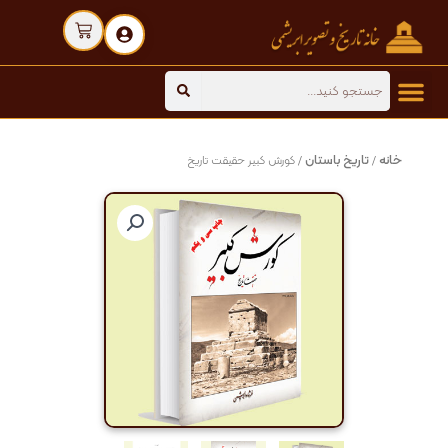
رش
Cart
ه
حتوا
Search
خانه
تاریخ باستان
/
/ کورش کبیر حقیقت تاریخ