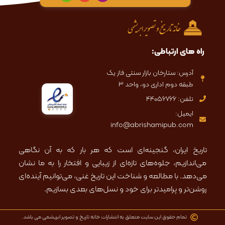
o
v
s
n
e
t
e
l
a
-
o
g
a
p
r
l
e
a
t
m
راه های ارتباطی:
آدرس: ستارخان بازار سنتی فاز یک
طبقه دوم اداری دو، واحد ۳
تلفن: 44056766
ایمیل:
info@abrishamipub.com
تاریخ ایران، گنجینه‌ای است که هر بار که به آن نگاهی
می‌اندازیم، جلوه‌های تازه‌ای از زیبایی و افتخار را به ما نشان
می‌دهد. با مطالعه و شناخت این تاریخ غنی، می‌توانیم آینده‌ای
روشن‌تر و پرامیدتر برای خود و نسل‌های بعدی بسازیم.
تمام حقوق این سایت متعلق به انتشارات خانه تاریخ و تصویر ابریشمی می باشد.