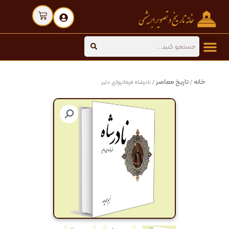
رش
Cart
ه
حتوا
Search
خانه
تاریخ معاصر
/
/ نادرشاه فرمانروای دلیر