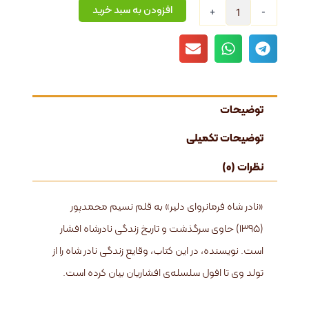
نادرشاه
افزودن به سبد خرید
+
-
فرمانروای
دلیر
عدد
توضیحات
توضیحات تکمیلی
نظرات (0)
«نادر‌ شاه فرمانروای دلیر» به قلم نسیم محمدپور
(۱۳۹۵) حاوی سرگذشت و تاریخ زندگی نادرشاه افشار
است. نویسنده، در این کتاب، وقایع زندگی نادر شاه را از
تولد وی تا افول سلسله‌ی افشاریان بیان کرده است.