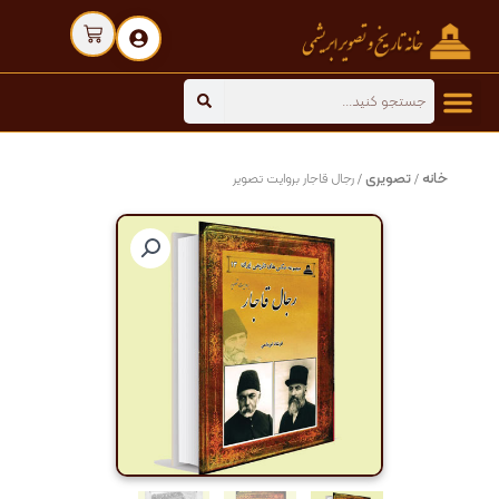
رش
Cart
ه
حتوا
Search
خانه
تصویری
/
/ رجال قاجار بروایت تصویر