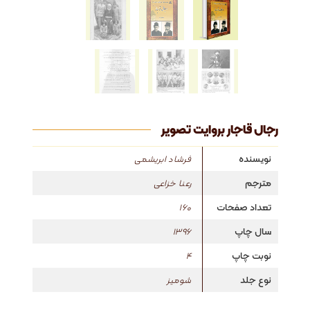
رجال قاجار بروایت تصویر
نویسنده
فرشاد ابریشمی
مترجم
رعنا خزاعی
تعداد صفحات
160
سال چاپ
1396
نوبت چاپ
4
نوع جلد
شومیز