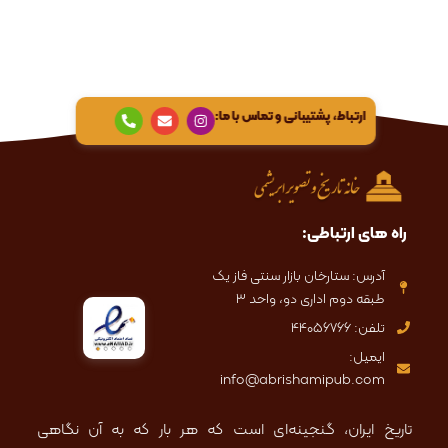
P
E
I
ارتباط، پشتیبانی و تماس با ما:
h
n
n
o
v
s
n
e
t
e
l
a
-
o
g
a
p
r
l
e
a
t
m
راه های ارتباطی:
آدرس: ستارخان بازار سنتی فاز یک
طبقه دوم اداری دو، واحد ۳
تلفن: 44056766
ایمیل:
info@abrishamipub.com
تاریخ ایران، گنجینه‌ای است که هر بار که به آن نگاهی