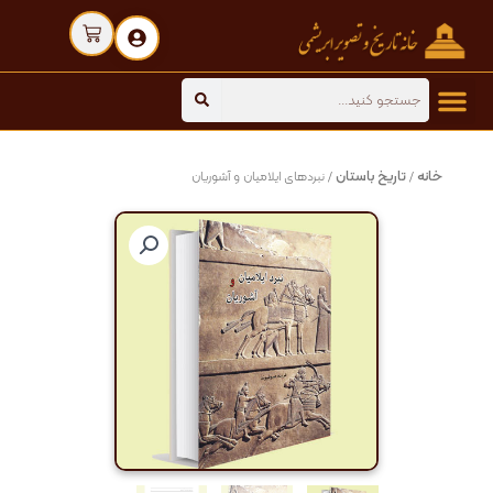
رش
Cart
ه
حتوا
Search
خانه
تاریخ باستان
/
/ نبردهای ایلامیان و آشوریان