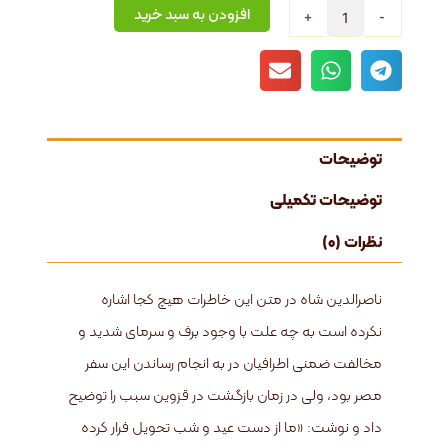
سفرنامه
افزودن به سبد خرید
+
-
ناصرالدین
شاه
به
گیلان
عدد
توضیحات
توضیحات تکمیلی
نظرات (0)
ناصرالدین شاه در متن این خاطرات هیچ کجا اشاره
نکرده است به چه علت با وجود برف و سرمای شدید و
مخالفت ضمنی اطرافیان در به انجام رساندن این سفر
مصر بود، ولی در زمان بازگشت در قزوین سبب را توضیح
داد و نوشت: «ما از دست عید و شب تحویل فرار کرده