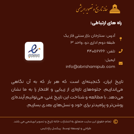
e
l
a
-
o
g
a
p
r
l
e
a
t
m
راه های ارتباطی:
آدرس: ستارخان بازار سنتی فاز یک
طبقه دوم اداری دو، واحد ۳
تلفن: 44056766
ایمیل:
info@abrishamipub.com
تاریخ ایران، گنجینه‌ای است که هر بار که به آن نگاهی
می‌اندازیم، جلوه‌های تازه‌ای از زیبایی و افتخار را به ما نشان
می‌دهد. با مطالعه و شناخت این تاریخ غنی، می‌توانیم آینده‌ای
روشن‌تر و پرامیدتر برای خود و نسل‌های بعدی بسازیم.
تمام حقوق این سایت متعلق به انتشارات خانه تاریخ و تصویر ابریشمی می باشد.
طراحی و توسعه توسط: پیکسل پارادایس