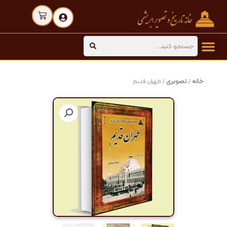
رش
Cart
ه
حتوا
Search
خانه
تصویری
/
/ طهران قدیم