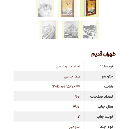
طهران قدیم
نویسنده
فرشاد ابریشمی
مترجم
رعنا خزاعی
شابک
9786003540644
تعداد صفحات
160
سال چاپ
1400
نوبت چاپ
7
نوع جلد
شومیز